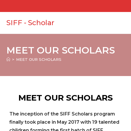
SIFF - Scholar
MEET OUR SCHOLARS
>
MEET OUR SCHOLARS
MEET OUR SCHOLARS
The inception of the SIFF Scholars program
finally took place in May 2017 with 19 talented
children forming the first batch of SIFF